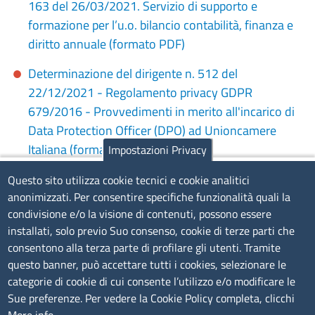
163 del 26/03/2021. Servizio di supporto e
formazione per l’u.o. bilancio contabilità, finanza e
diritto annuale (formato PDF)
Determinazione del dirigente n. 512 del
22/12/2021 - Regolamento privacy GDPR
679/2016 - Provvedimenti in merito all'incarico di
Data Protection Officer (DPO) ad Unioncamere
Italiana (formato PDF)
Impostazioni Privacy
(Dati pubblicati il 29 dicembre 2021)
Questo sito utilizza cookie tecnici e cookie analitici
anonimizzati. Per consentire specifiche funzionalità quali la
condivisione e/o la visione di contenuti, possono essere
Determinazione del dirigente n. 38 del 27
installati, solo previo Suo consenso, cookie di terze parti che
gennaio 2021 - Protocollo Forze dell'Ordine
consentono alla terza parte di profilare gli utenti. Tramite
accesso banche dati Registro imprese e accesso
questo banner, può accettare tutti i cookies, selezionare le
sistema Rex Guardia di Finanza (formato PDF)
categorie di cookie di cui consente l’utilizzo e/o modificare le
Sue preferenze. Per vedere la Cookie Policy completa, clicchi
Determinazione del dirigente n. 402 del 5