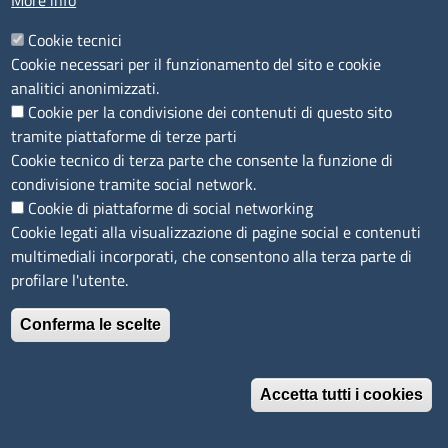
More info
ottobre 2021 - Richiesta di acquisto ad Infocamere
e prenotazione di spesa: 3.000 smart card e 700
Cookie tecnici
token wireless (formato PDF)
Cookie necessari per il funzionamento del sito e cookie
analitici anonimizzati.
Cookie per la condivisione dei contenuti di questo sito
(Dati pubblicati il 18 gennaio 2022)
tramite piattaforme di terze parti
Cookie tecnico di terza parte che consente la funzione di
condivisione tramite social network.
Determinazione del dirigente n. 515/All. del 22
Cookie di piattaforme di social networking
dicembre 2022 - Affidamento dell'incarico di
Cookie legati alla visualizzazione di pagine social e contenuti
Responsabile del Servizio di Prevenzione e
multimediali incorporati, che consentono alla terza parte di
Protezione (RSPP) ai sensi del D.Lgs. 81/08 per il
profilare l'utente.
triennio 2022 - 2024 (formato PDF)
Conferma le scelte
(Dati pubblicati il 25 gennaio 2022)
Affidamenti in house
Accetta tutti i cookies
Vai alla pagina
Affidamenti in house - Anno 2021
Revoca il consenso