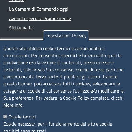
La Camera di Commercio oggi
Azienda speciale PromoFirenze
Siti tematici
Impostazioni Privacy
TRASPARENZA
Questo sito utilizza cookie tecnici e cookie analitici
anonimizzati. Per consentire specifiche funzionalità quali la
Albo Online
condivisione e/o la visione di contenuti, possono essere
Amministrazione trasparente
installati, solo previo Suo consenso, cookie di terze parti che
consentono alla terza parte di profilare gli utenti. Tramite
Bandi e concorsi
questo banner, può accettare tutti i cookies, selezionare le
Segnalazioni Whistleblowing
categorie di cookie di cui consente l’utilizzo e/o modificare le
Accessibilità
Sue preferenze. Per vedere la Cookie Policy completa, clicchi
More info
IBAN e pagamenti informatici
Informative privacy e cookie
Cookie tecnici
Cookie necessari per il funzionamento del sito e cookie
Verifiche PA
analitici anonimizzati.