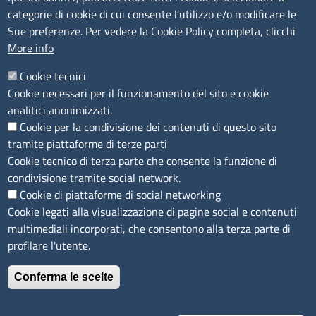
Segnalazioni Whistleblowing
categorie di cookie di cui consente l’utilizzo e/o modificare le
Accessibilità
Sue preferenze. Per vedere la Cookie Policy completa, clicchi
More info
IBAN e pagamenti informatici
Informative privacy e cookie
Cookie tecnici
Cookie necessari per il funzionamento del sito e cookie
Verifiche PA
analitici anonimizzati.
Attuazione misure PNRR
Cookie per la condivisione dei contenuti di questo sito
Modulistica
tramite piattaforme di terze parti
Cookie tecnico di terza parte che consente la funzione di
condivisione tramite social network.
SEGUICI SU
Cookie di piattaforme di social networking
Cookie legati alla visualizzazione di pagine social e contenuti
multimediali incorporati, che consentono alla terza parte di
profilare l'utente.
Conferma le scelte