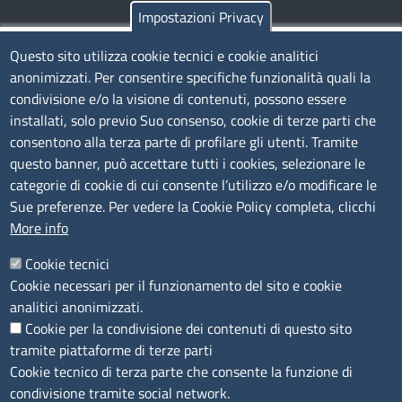
Impostazioni Privacy
TRASPARENZA
Questo sito utilizza cookie tecnici e cookie analitici
anonimizzati. Per consentire specifiche funzionalità quali la
Albo Online
condivisione e/o la visione di contenuti, possono essere
Amministrazione trasparente
installati, solo previo Suo consenso, cookie di terze parti che
consentono alla terza parte di profilare gli utenti. Tramite
Bandi e concorsi
questo banner, può accettare tutti i cookies, selezionare le
Segnalazioni Whistleblowing
categorie di cookie di cui consente l’utilizzo e/o modificare le
Accessibilità
Sue preferenze. Per vedere la Cookie Policy completa, clicchi
More info
IBAN e pagamenti informatici
Informative privacy e cookie
Cookie tecnici
Cookie necessari per il funzionamento del sito e cookie
Verifiche PA
analitici anonimizzati.
Attuazione misure PNRR
Cookie per la condivisione dei contenuti di questo sito
Modulistica
tramite piattaforme di terze parti
Cookie tecnico di terza parte che consente la funzione di
condivisione tramite social network.
SEGUICI SU