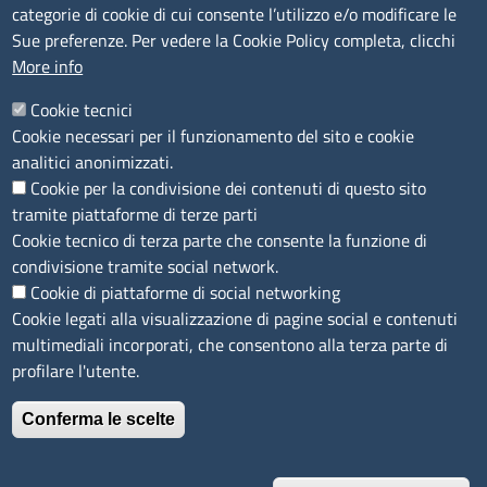
Segnalazioni Whistleblowing
categorie di cookie di cui consente l’utilizzo e/o modificare le
Accessibilità
Sue preferenze. Per vedere la Cookie Policy completa, clicchi
More info
IBAN e pagamenti informatici
Informative privacy e cookie
Cookie tecnici
Cookie necessari per il funzionamento del sito e cookie
Verifiche PA
analitici anonimizzati.
Attuazione misure PNRR
Cookie per la condivisione dei contenuti di questo sito
Modulistica
tramite piattaforme di terze parti
Cookie tecnico di terza parte che consente la funzione di
condivisione tramite social network.
SEGUICI SU
Cookie di piattaforme di social networking
Cookie legati alla visualizzazione di pagine social e contenuti
multimediali incorporati, che consentono alla terza parte di
profilare l'utente.
Conferma le scelte