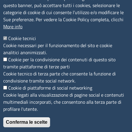
questo banner, può accettare tutti i cookies, selezionare le
Segnalazioni Whistleblowing
categorie di cookie di cui consente l’utilizzo e/o modificare le
Accessibilità
Sue preferenze. Per vedere la Cookie Policy completa, clicchi
More info
IBAN e pagamenti informatici
Informative privacy e cookie
Cookie tecnici
Cookie necessari per il funzionamento del sito e cookie
Verifiche PA
analitici anonimizzati.
Attuazione misure PNRR
Cookie per la condivisione dei contenuti di questo sito
Modulistica
tramite piattaforme di terze parti
Cookie tecnico di terza parte che consente la funzione di
condivisione tramite social network.
SEGUICI SU
Cookie di piattaforme di social networking
Cookie legati alla visualizzazione di pagine social e contenuti
multimediali incorporati, che consentono alla terza parte di
profilare l'utente.
Conferma le scelte