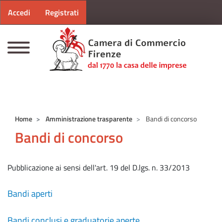
Menu profilo utente
Salta al contenuto principale
Accedi
Registrati
CAMERE DI COMMERCIO D'ITALIA
Home
Amministrazione trasparente
Bandi di concorso
Bandi di concorso
Pubblicazione ai sensi dell'art. 19 del D.lgs. n. 33/2013
Bandi aperti
Bandi conclusi e graduatorie aperte