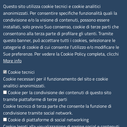
TRASPARENZA
Questo sito utilizza cookie tecnici e cookie analitici
anonimizzati. Per consentire specifiche funzionalità quali la
Albo Online
condivisione e/o la visione di contenuti, possono essere
Amministrazione trasparente
installati, solo previo Suo consenso, cookie di terze parti che
consentono alla terza parte di profilare gli utenti. Tramite
Bandi e concorsi
questo banner, può accettare tutti i cookies, selezionare le
Segnalazioni Whistleblowing
categorie di cookie di cui consente l’utilizzo e/o modificare le
Accessibilità
Sue preferenze. Per vedere la Cookie Policy completa, clicchi
More info
IBAN e pagamenti informatici
Informative privacy e cookie
Cookie tecnici
Cookie necessari per il funzionamento del sito e cookie
Verifiche PA
analitici anonimizzati.
Attuazione misure PNRR
Cookie per la condivisione dei contenuti di questo sito
Modulistica
tramite piattaforme di terze parti
Cookie tecnico di terza parte che consente la funzione di
condivisione tramite social network.
SEGUICI SU
Cookie di piattaforme di social networking
Cookie legati alla visualizzazione di pagine social e contenuti