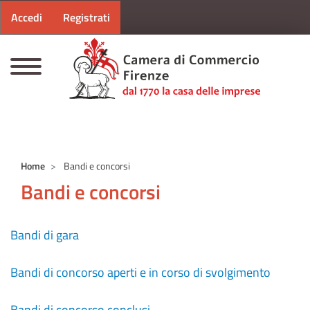
Menu profilo utente
Salta al contenuto principale
Accedi
Registrati
CAMERE DI COMMERCIO D'ITALIA
Home
Bandi e concorsi
Bandi e concorsi
Bandi di gara
Bandi di concorso aperti e in corso di svolgimento
Bandi di concorso conclusi