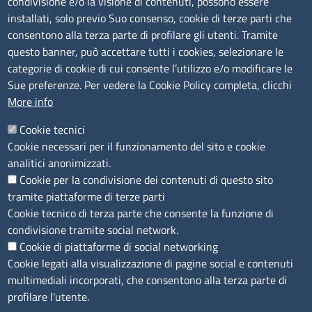
condivisione e/o la visione di contenuti, possono essere
Amministrazione trasparente
installati, solo previo Suo consenso, cookie di terze parti che
consentono alla terza parte di profilare gli utenti. Tramite
Bandi e concorsi
questo banner, può accettare tutti i cookies, selezionare le
Segnalazioni Whistleblowing
categorie di cookie di cui consente l’utilizzo e/o modificare le
Accessibilità
Sue preferenze. Per vedere la Cookie Policy completa, clicchi
More info
IBAN e pagamenti informatici
Informative privacy e cookie
Cookie tecnici
Cookie necessari per il funzionamento del sito e cookie
Verifiche PA
analitici anonimizzati.
Attuazione misure PNRR
Cookie per la condivisione dei contenuti di questo sito
Modulistica
tramite piattaforme di terze parti
Cookie tecnico di terza parte che consente la funzione di
condivisione tramite social network.
SEGUICI SU
Cookie di piattaforme di social networking
Cookie legati alla visualizzazione di pagine social e contenuti
multimediali incorporati, che consentono alla terza parte di
profilare l'utente.