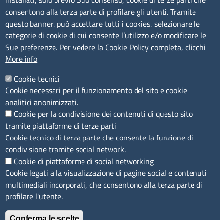
installati, solo previo Suo consenso, cookie di terze parti che
consentono alla terza parte di profilare gli utenti. Tramite
Bandi e concorsi
questo banner, può accettare tutti i cookies, selezionare le
Segnalazioni Whistleblowing
categorie di cookie di cui consente l’utilizzo e/o modificare le
Accessibilità
Sue preferenze. Per vedere la Cookie Policy completa, clicchi
More info
IBAN e pagamenti informatici
Informative privacy e cookie
Cookie tecnici
Cookie necessari per il funzionamento del sito e cookie
Verifiche PA
analitici anonimizzati.
Attuazione misure PNRR
Cookie per la condivisione dei contenuti di questo sito
Modulistica
tramite piattaforme di terze parti
Cookie tecnico di terza parte che consente la funzione di
condivisione tramite social network.
SEGUICI SU
Cookie di piattaforme di social networking
Cookie legati alla visualizzazione di pagine social e contenuti
multimediali incorporati, che consentono alla terza parte di
profilare l'utente.
Conferma le scelte