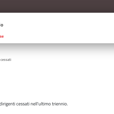
Salta al contenuto principale
ERCIO D'ITALIA
 cessati
irigenti cessati nell'ultimo triennio.