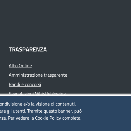
TRASPARENZA
Albo Online
Amministrazione trasparente
Bandi e concorsi
Segnalazioni Whistleblowing
Accessibilità
condivisione e/o la visione di contenuti,
lare gli utenti. Tramite questo banner, può
IBAN e pagamenti informatici
enze. Per vedere la Cookie Policy completa,
Informative privacy e cookie
Verifiche PA