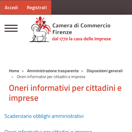
Menu profilo utente
Salta al contenuto principale
Accedi
Registrati
CAMERE DI COMMERCIO D'ITALIA
Home
Amministrazione trasparente
Disposizioni generali
Oneri informativi per cittadini e imprese
Oneri informativi per cittadini e
imprese
Scadenzario obblighi amministrativi
Oneri informativi per cittadini e imprese