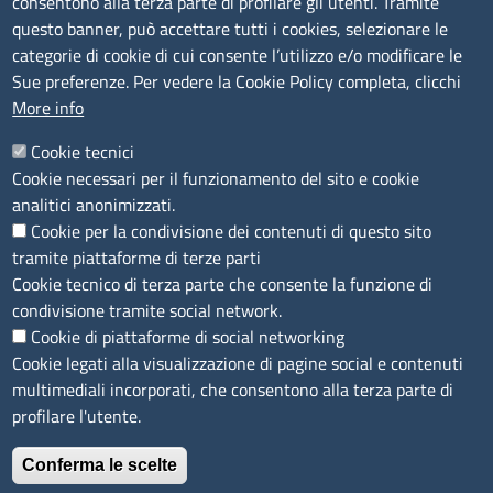
consentono alla terza parte di profilare gli utenti. Tramite
Bandi e concorsi
questo banner, può accettare tutti i cookies, selezionare le
Segnalazioni Whistleblowing
categorie di cookie di cui consente l’utilizzo e/o modificare le
Accessibilità
Sue preferenze. Per vedere la Cookie Policy completa, clicchi
More info
IBAN e pagamenti informatici
Informative privacy e cookie
Cookie tecnici
Cookie necessari per il funzionamento del sito e cookie
Verifiche PA
analitici anonimizzati.
Attuazione misure PNRR
Cookie per la condivisione dei contenuti di questo sito
Modulistica
tramite piattaforme di terze parti
Cookie tecnico di terza parte che consente la funzione di
condivisione tramite social network.
SEGUICI SU
Cookie di piattaforme di social networking
Cookie legati alla visualizzazione di pagine social e contenuti
multimediali incorporati, che consentono alla terza parte di
profilare l'utente.
Conferma le scelte