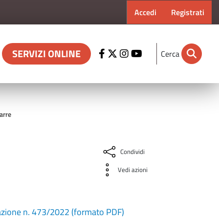
Menu profilo ut
Accedi
Registrati
SERVIZI ONLINE
Cerca
arre
Condividi
Vedi azioni
nazione n. 473/2022 (formato PDF)