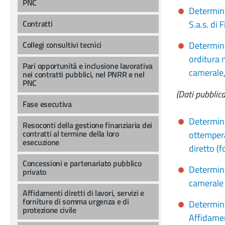
PNC
Determina
Contratti
S.a.s. di
Collegi consultivi tecnici
Determina
orditura 
Pari opportunità e inclusione lavorativa
camerale,
nei contratti pubblici, nel PNRR e nel
PNC
(Dati pubblic
Fase esecutiva
Determina
Resoconti della gestione finanziaria dei
contratti al termine della loro
ottempera
esecuzione
diretto (
Concessioni e partenariato pubblico
Determina
privato
camerale a
Affidamenti diretti di lavori, servizi e
forniture di somma urgenza e di
Determina
protezione civile
Affidamen