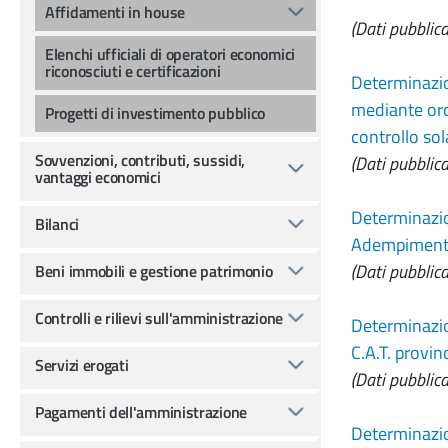
Affidamenti in house
(Dati pubblica
Elenchi ufficiali di operatori economici
riconosciuti e certificazioni
Determinazion
mediante ordi
Progetti di investimento pubblico
controllo so
Sovvenzioni, contributi, sussidi,
(Dati pubblic
vantaggi economici
Determinazio
Bilanci
Adempimenti 
(Dati pubblica
Beni immobili e gestione patrimonio
Controlli e rilievi sull'amministrazione
Determinazio
C.A.T. provi
Servizi erogati
(Dati pubblica
Pagamenti dell'amministrazione
Determinazio