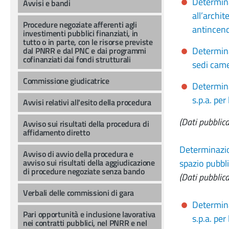
Determina
Avvisi e bandi
all’archit
Procedure negoziate afferenti agli
antincend
investimenti pubblici finanziati, in
tutto o in parte, con le risorse previste
Determina
dal PNRR e dal PNC e dai programmi
cofinanziati dai fondi strutturali
sedi came
Commissione giudicatrice
Determina
s.p.a. pe
Avvisi relativi all'esito della procedura
(Dati pubblica
Avviso sui risultati della procedura di
affidamento diretto
Determinazio
Avviso di avvio della procedura e
avviso sui risultati della aggiudicazione
spazio pubbl
di procedure negoziate senza bando
(Dati pubblic
Verbali delle commissioni di gara
Determina
Pari opportunità e inclusione lavorativa
s.p.a. pe
nei contratti pubblici, nel PNRR e nel