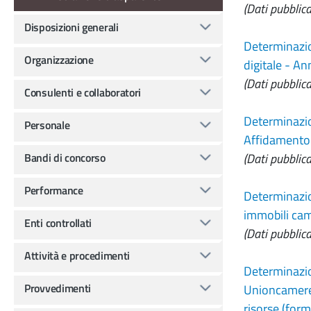
(Dati pubblica
Disposizioni generali
Determinazio
Organizzazione
digitale - A
(Dati pubblica
Consulenti e collaboratori
Determinazio
Personale
Affidamento 
Bandi di concorso
(Dati pubblica
Performance
Determinazion
immobili cam
Enti controllati
(Dati pubblica
Attività e procedimenti
Determinazio
Provvedimenti
Unioncamere 
risorse (for