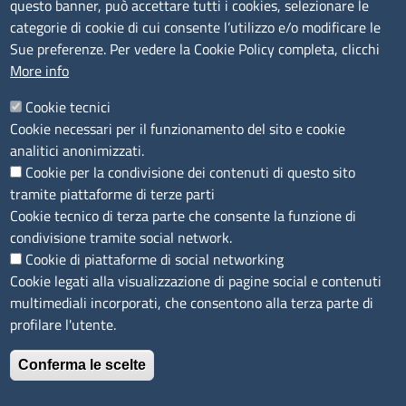
questo banner, può accettare tutti i cookies, selezionare le
Segnalazioni Whistleblowing
categorie di cookie di cui consente l’utilizzo e/o modificare le
Accessibilità
Sue preferenze. Per vedere la Cookie Policy completa, clicchi
More info
IBAN e pagamenti informatici
Informative privacy e cookie
Cookie tecnici
Cookie necessari per il funzionamento del sito e cookie
Verifiche PA
analitici anonimizzati.
Attuazione misure PNRR
Cookie per la condivisione dei contenuti di questo sito
Modulistica
tramite piattaforme di terze parti
Cookie tecnico di terza parte che consente la funzione di
condivisione tramite social network.
SEGUICI SU
Cookie di piattaforme di social networking
Cookie legati alla visualizzazione di pagine social e contenuti
multimediali incorporati, che consentono alla terza parte di
profilare l'utente.
Conferma le scelte