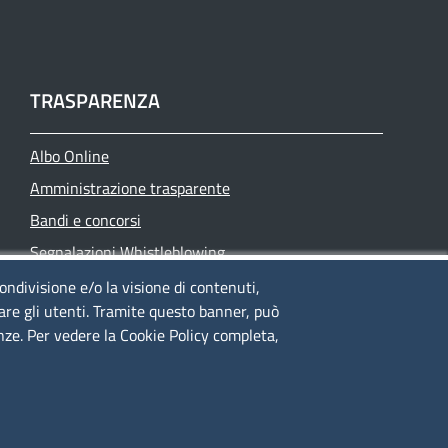
TRASPARENZA
Albo Online
Amministrazione trasparente
Bandi e concorsi
Segnalazioni Whistleblowing
Accessibilità
condivisione e/o la visione di contenuti,
lare gli utenti. Tramite questo banner, può
IBAN e pagamenti informatici
enze. Per vedere la Cookie Policy completa,
Informative privacy e cookie
Verifiche PA
Attuazione misure PNRR
Modulistica