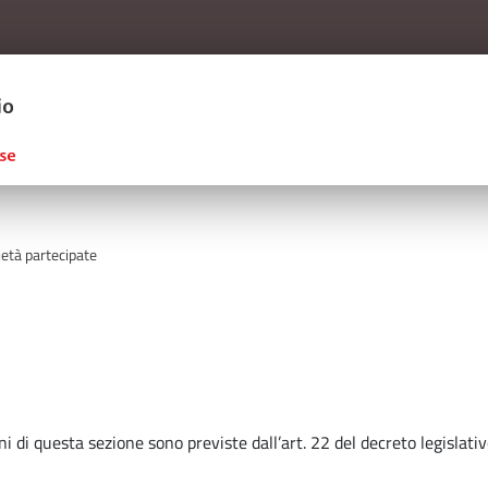
Salta al contenuto principale
ERCIO D'ITALIA
età partecipate
ni di questa sezione sono previste dall’art. 22 del decreto legislati