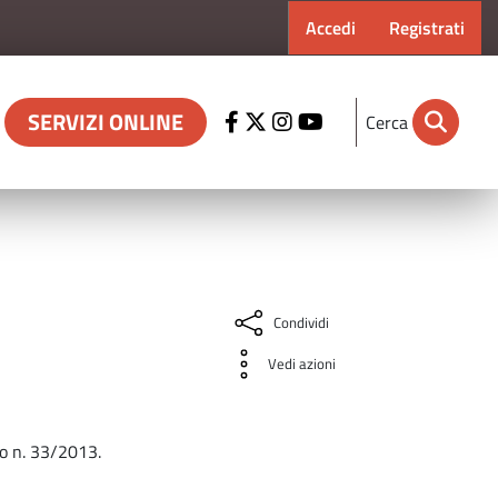
Menu profilo ut
Accedi
Registrati
SERVIZI ONLINE
Cerca
Condividi
Vedi azioni
vo n. 33/2013.