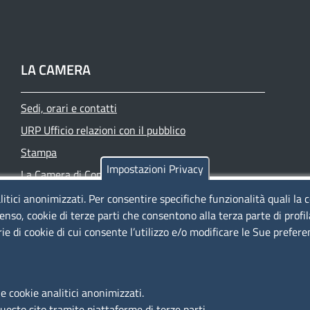
LA CAMERA
Sedi, orari e contatti
URP Ufficio relazioni con il pubblico
Stampa
Impostazioni Privacy
La Camera di Commercio oggi
Azienda speciale PromoFirenze
litici anonimizzati. Per consentire specifiche funzionalità quali la 
enso, cookie di terze parti che consentono alla terza parte di profi
Siti tematici
rie di cookie di cui consente l’utilizzo e/o modificare le Sue prefer
e cookie analitici anonimizzati.
questo sito tramite piattaforme di terze parti