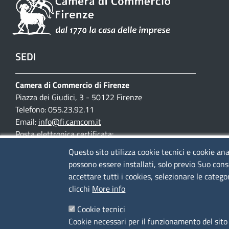
SEDI
Camera di Commercio di Firenze
Piazza dei Giudici, 3 - 50122 Firenze
Telefono: 055.23.92.11
Email:
info@fi.camcom.it
Posta elettronica certificata:
cciaa.firenze@fi.legalmail.camcom.it
Questo sito utilizza cookie tecnici e cookie ana
possono essere installati, solo previo Suo cons
Partita IVA 03097420487
accettare tutti i cookies, selezionare le catego
Codice fiscale 80002690487
clicchi
More info
Mappa del sito
Cookie tecnici
Accesso riservato
Cookie necessari per il funzionamento del sito 