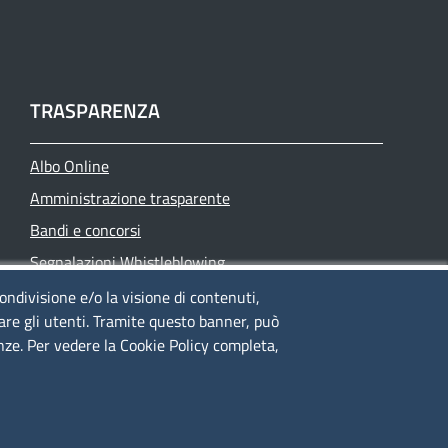
TRASPARENZA
Albo Online
Amministrazione trasparente
Bandi e concorsi
Segnalazioni Whistleblowing
Accessibilità
condivisione e/o la visione di contenuti,
lare gli utenti. Tramite questo banner, può
IBAN e pagamenti informatici
enze. Per vedere la Cookie Policy completa,
Informative privacy e cookie
Verifiche PA
Attuazione misure PNRR