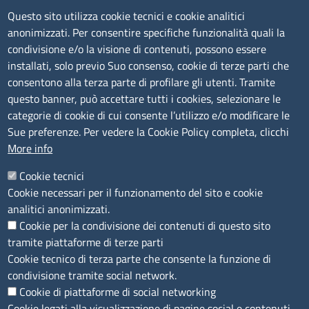
TRASPARENZA
Questo sito utilizza cookie tecnici e cookie analitici
anonimizzati. Per consentire specifiche funzionalità quali la
Albo Online
condivisione e/o la visione di contenuti, possono essere
Amministrazione trasparente
installati, solo previo Suo consenso, cookie di terze parti che
consentono alla terza parte di profilare gli utenti. Tramite
Bandi e concorsi
questo banner, può accettare tutti i cookies, selezionare le
Segnalazioni Whistleblowing
categorie di cookie di cui consente l’utilizzo e/o modificare le
Accessibilità
Sue preferenze. Per vedere la Cookie Policy completa, clicchi
More info
IBAN e pagamenti informatici
Informative privacy e cookie
Cookie tecnici
Cookie necessari per il funzionamento del sito e cookie
Verifiche PA
analitici anonimizzati.
Attuazione misure PNRR
Cookie per la condivisione dei contenuti di questo sito
Modulistica
tramite piattaforme di terze parti
Cookie tecnico di terza parte che consente la funzione di
condivisione tramite social network.
SEGUICI SU
Cookie di piattaforme di social networking
Cookie legati alla visualizzazione di pagine social e contenuti