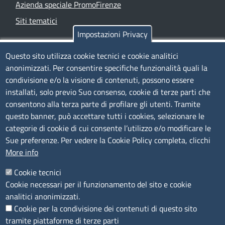
Azienda speciale PromoFirenze
Siti tematici
Impostazioni Privacy
TRASPARENZA
Questo sito utilizza cookie tecnici e cookie analitici
anonimizzati. Per consentire specifiche funzionalità quali la
Albo Online
condivisione e/o la visione di contenuti, possono essere
Amministrazione trasparente
installati, solo previo Suo consenso, cookie di terze parti che
consentono alla terza parte di profilare gli utenti. Tramite
Bandi e concorsi
questo banner, può accettare tutti i cookies, selezionare le
Segnalazioni Whistleblowing
categorie di cookie di cui consente l’utilizzo e/o modificare le
Accessibilità
Sue preferenze. Per vedere la Cookie Policy completa, clicchi
More info
IBAN e pagamenti informatici
Informative privacy e cookie
Cookie tecnici
Cookie necessari per il funzionamento del sito e cookie
Verifiche PA
analitici anonimizzati.
Attuazione misure PNRR
Cookie per la condivisione dei contenuti di questo sito
Modulistica
tramite piattaforme di terze parti