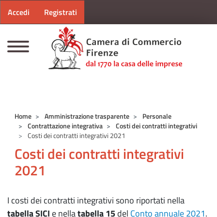
Menu profilo utente
Salta al contenuto principale
Accedi
Registrati
CAMERE DI COMMERCIO D'ITALIA
Home
Amministrazione trasparente
Personale
Contrattazione integrativa
Costi dei contratti integrativi
Costi dei contratti integrativi 2021
Costi dei contratti integrativi
2021
I costi dei contratti integrativi sono riportati nella
tabella SICI
e nella
tabella 15
del
Conto annuale 2021
.