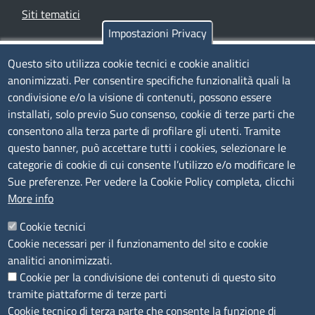
Siti tematici
Impostazioni Privacy
TRASPARENZA
Questo sito utilizza cookie tecnici e cookie analitici
anonimizzati. Per consentire specifiche funzionalità quali la
Albo Online
condivisione e/o la visione di contenuti, possono essere
Amministrazione trasparente
installati, solo previo Suo consenso, cookie di terze parti che
consentono alla terza parte di profilare gli utenti. Tramite
Bandi e concorsi
questo banner, può accettare tutti i cookies, selezionare le
Segnalazioni Whistleblowing
categorie di cookie di cui consente l’utilizzo e/o modificare le
Accessibilità
Sue preferenze. Per vedere la Cookie Policy completa, clicchi
More info
IBAN e pagamenti informatici
Informative privacy e cookie
Cookie tecnici
Cookie necessari per il funzionamento del sito e cookie
Verifiche PA
analitici anonimizzati.
Attuazione misure PNRR
Cookie per la condivisione dei contenuti di questo sito
Modulistica
tramite piattaforme di terze parti
Cookie tecnico di terza parte che consente la funzione di