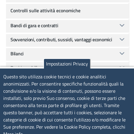
Controlli sulle attività economiche
Bandi di gara e contratti
Sovvenzioni, contributi, sussidi, vantaggi economici
Bilanci
Impostazioni Privacy
Beni immobili e gestione patrimonio
Questo sito utilizza cookie tecnici e cookie analitici
Controlli e rilievi sull'amministrazione
anonimizzati. Per consentire specifiche funzionalità quali la
condivisione e/o la visione di contenuti, possono essere
Servizi erogati
installati, solo previo Suo consenso, cookie di terze parti che
consentono alla terza parte di profilare gli utenti. Tramite
Pagamenti dell'amministrazione
questo banner, può accettare tutti i cookies, selezionare le
categorie di cookie di cui consente l’utilizzo e/o modificare le
Dati sui pagamenti
Sue preferenze. Per vedere la Cookie Policy completa, clicchi