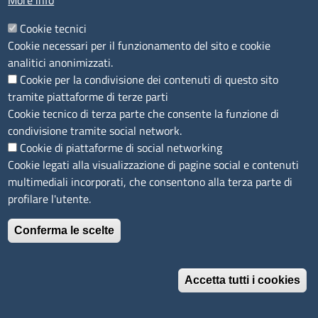
More info
Indicatore di tempestività dei pagamenti
Cookie tecnici
Indicatore di tempestività dei pagamenti
Cookie necessari per il funzionamento del sito e cookie
Ammontare complessivo dei debiti
analitici anonimizzati.
Cookie per la condivisione dei contenuti di questo sito
Pagamenti informatici
tramite piattaforme di terze parti
Cookie tecnico di terza parte che consente la funzione di
Opere pubbliche
condivisione tramite social network.
Cookie di piattaforme di social networking
Pianificazione e governo del territorio
Cookie legati alla visualizzazione di pagine social e contenuti
multimediali incorporati, che consentono alla terza parte di
profilare l'utente.
Informazioni ambientali
Conferma le scelte
Strutture sanitarie private accreditate
Interventi straordinari e di emergenza
Accetta tutti i cookies
Altri contenuti
Revoca il consenso