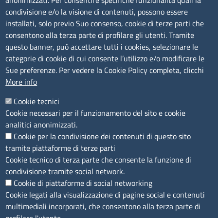
anonimizzati. Per consentire specifiche funzionalità quali la
Albo Online
condivisione e/o la visione di contenuti, possono essere
Amministrazione trasparente
installati, solo previo Suo consenso, cookie di terze parti che
consentono alla terza parte di profilare gli utenti. Tramite
Bandi e concorsi
questo banner, può accettare tutti i cookies, selezionare le
Segnalazioni Whistleblowing
categorie di cookie di cui consente l’utilizzo e/o modificare le
Accessibilità
Sue preferenze. Per vedere la Cookie Policy completa, clicchi
More info
IBAN e pagamenti informatici
Informative privacy e cookie
Cookie tecnici
Cookie necessari per il funzionamento del sito e cookie
Verifiche PA
analitici anonimizzati.
Attuazione misure PNRR
Cookie per la condivisione dei contenuti di questo sito
Modulistica
tramite piattaforme di terze parti
Cookie tecnico di terza parte che consente la funzione di
condivisione tramite social network.
SEGUICI SU
Cookie di piattaforme di social networking
Cookie legati alla visualizzazione di pagine social e contenuti
multimediali incorporati, che consentono alla terza parte di