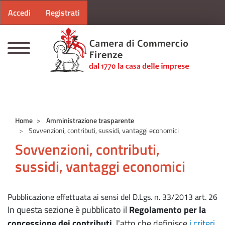
Menu profilo utente
Salta al contenuto principale
Accedi
Registrati
CAMERE DI COMMERCIO D'ITALIA
Home
Amministrazione trasparente
Sovvenzioni, contributi, sussidi, vantaggi economici
Sovvenzioni, contributi,
sussidi, vantaggi economici
Pubblicazione effettuata ai sensi del D.Lgs. n. 33/2013 art. 26
In questa sezione è pubblicato il
Regolamento per la
concessione dei contributi
, l'atto che definisce
i criteri