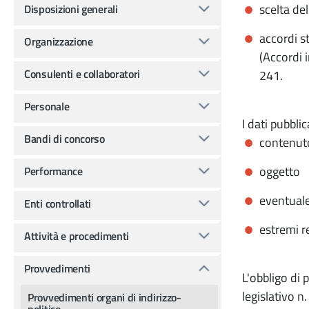
scelta del
Disposizioni generali
accordi st
Organizzazione
(Accordi 
Consulenti e collaboratori
241.
Personale
I dati pubbli
Bandi di concorso
contenut
oggetto
Performance
eventuale
Enti controllati
estremi r
Attività e procedimenti
Provvedimenti
L'obbligo di 
legislativo n
Provvedimenti organi di indirizzo-
politico