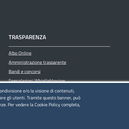
TRASPARENZA
Albo Online
Amministrazione trasparente
Bandi e concorsi
Segnalazioni Whistleblowing
Accessibilità
condivisione e/o la visione di contenuti,
lare gli utenti. Tramite questo banner, può
IBAN e pagamenti informatici
enze. Per vedere la Cookie Policy completa,
Informative privacy e cookie
Verifiche PA
Attuazione misure PNRR