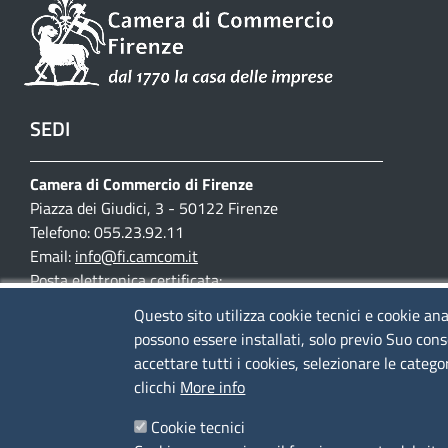
SEDI
Camera di Commercio di Firenze
Piazza dei Giudici, 3 - 50122 Firenze
Telefono: 055.23.92.11
Email:
info@fi.camcom.it
Posta elettronica certificata:
cciaa.firenze@fi.legalmail.camcom.it
Questo sito utilizza cookie tecnici e cookie ana
possono essere installati, solo previo Suo cons
Partita IVA 03097420487
accettare tutti i cookies, selezionare le catego
Codice fiscale 80002690487
clicchi
More info
Mappa del sito
Cookie tecnici
Accesso riservato