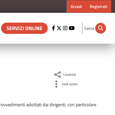
Menu profilo ut
Accedi
Registrati
SERVIZI ONLINE
Cerca
Condividi
Vedi azioni
ovvedimenti adottati dai dirigenti, con particolare