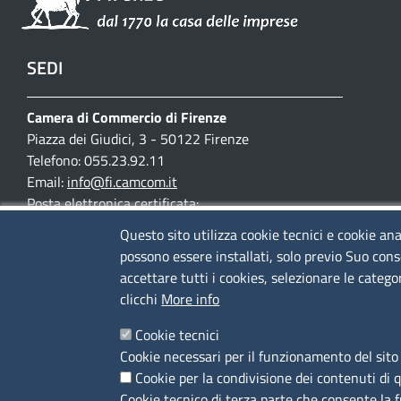
SEDI
Camera di Commercio di Firenze
Piazza dei Giudici, 3 - 50122 Firenze
Telefono: 055.23.92.11
Email:
info@fi.camcom.it
Posta elettronica certificata:
cciaa.firenze@fi.legalmail.camcom.it
Questo sito utilizza cookie tecnici e cookie ana
possono essere installati, solo previo Suo cons
Partita IVA 03097420487
accettare tutti i cookies, selezionare le catego
Codice fiscale 80002690487
clicchi
More info
Mappa del sito
Cookie tecnici
Accesso riservato
Cookie necessari per il funzionamento del sito 
Cookie per la condivisione dei contenuti di 
Cookie tecnico di terza parte che consente la 