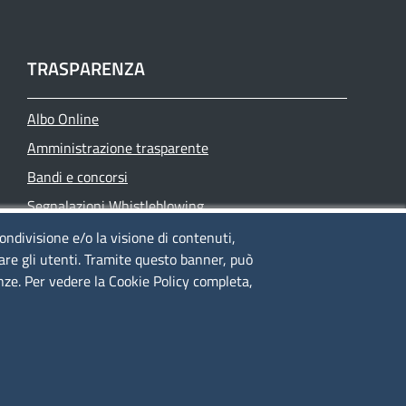
TRASPARENZA
Albo Online
Amministrazione trasparente
Bandi e concorsi
Segnalazioni Whistleblowing
Accessibilità
condivisione e/o la visione di contenuti,
lare gli utenti. Tramite questo banner, può
IBAN e pagamenti informatici
enze. Per vedere la Cookie Policy completa,
Informative privacy e cookie
Verifiche PA
Attuazione misure PNRR
Modulistica