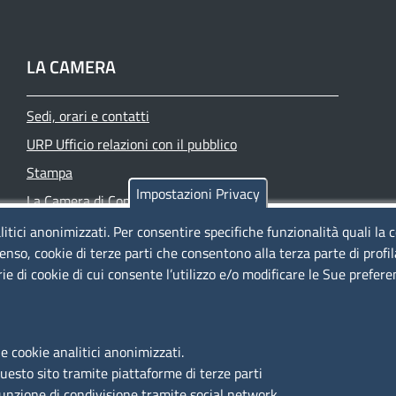
LA CAMERA
Sedi, orari e contatti
URP Ufficio relazioni con il pubblico
Stampa
Impostazioni Privacy
La Camera di Commercio oggi
Azienda speciale PromoFirenze
litici anonimizzati. Per consentire specifiche funzionalità quali la 
enso, cookie di terze parti che consentono alla terza parte di profi
Siti tematici
rie di cookie di cui consente l’utilizzo e/o modificare le Sue prefer
e cookie analitici anonimizzati.
questo sito tramite piattaforme di terze parti
funzione di condivisione tramite social network.