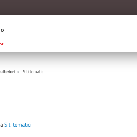
Salta al contenuto principale
ERCIO D'ITALIA
 ulteriori
Siti tematici
na
Siti tematici