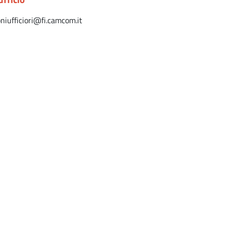
oniufficiori@fi.camcom.it