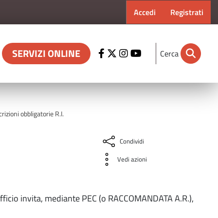
Menu profilo ut
Accedi
Registrati
SERVIZI ONLINE
Cerca
izioni obbligatorie R.I.
Condividi
Vedi azioni
, l'ufficio invita, mediante PEC (o RACCOMANDATA A.R.),