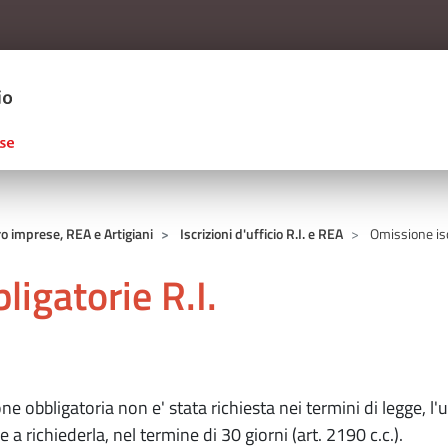
Salta al contenuto principale
ERCIO D'ITALIA
ro imprese, REA e Artigiani
Iscrizioni d'ufficio R.I. e REA
Omissione iscr
ligatorie R.I.
one obbligatoria non e' stata richiesta nei termini di legge
e a richiederla, nel termine di 30 giorni (art. 2190 c.c.).