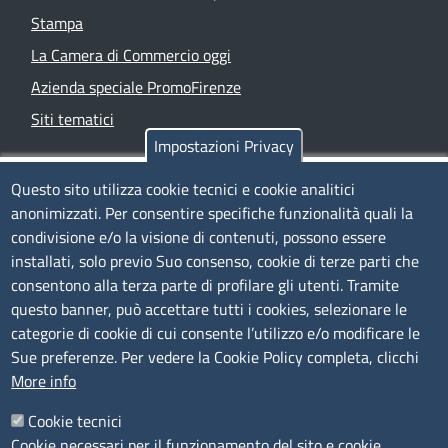
Stampa
La Camera di Commercio oggi
Azienda speciale PromoFirenze
Siti tematici
Impostazioni Privacy
TRASPARENZA
Questo sito utilizza cookie tecnici e cookie analitici
anonimizzati. Per consentire specifiche funzionalità quali la
Albo Online
condivisione e/o la visione di contenuti, possono essere
Amministrazione trasparente
installati, solo previo Suo consenso, cookie di terze parti che
consentono alla terza parte di profilare gli utenti. Tramite
Bandi e concorsi
questo banner, può accettare tutti i cookies, selezionare le
Segnalazioni Whistleblowing
categorie di cookie di cui consente l’utilizzo e/o modificare le
Accessibilità
Sue preferenze. Per vedere la Cookie Policy completa, clicchi
More info
IBAN e pagamenti informatici
Informative privacy e cookie
Cookie tecnici
Cookie necessari per il funzionamento del sito e cookie