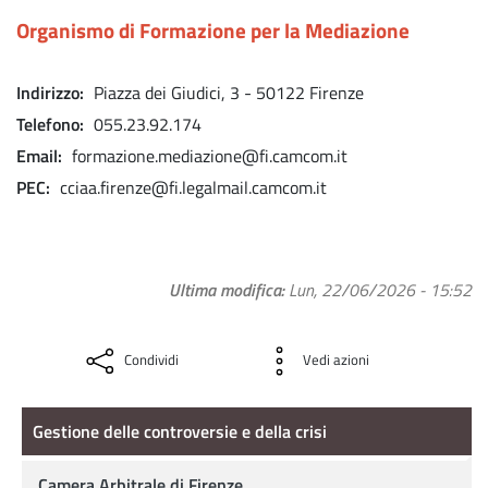
Organismo di Formazione per la Mediazione
Indirizzo
Piazza dei Giudici, 3 - 50122 Firenze
Telefono
055.23.92.174
Email
formazione.mediazione@fi.camcom.it
PEC
cciaa.firenze@fi.legalmail.camcom.it
Ultima modifica
Lun, 22/06/2026 - 15:52
Condividi
Vedi azioni
Gestione delle controversie e della crisi
Gestione delle controversie e della crisi
Camera Arbitrale di Firenze