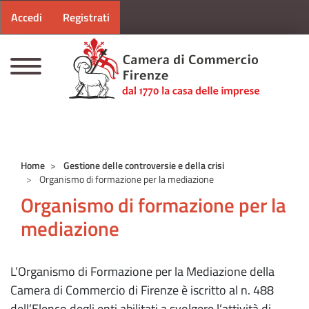
Menu profilo utente
Salta al contenuto principale
Accedi
Registrati
CAMERE DI COMMERCIO D'ITALIA
Home
Gestione delle controversie e della crisi
Organismo di formazione per la mediazione
Organismo di formazione per la
mediazione
L’Organismo di Formazione per la Mediazione della
Camera di Commercio di Firenze è iscritto al n. 488
dell’Elenco degli enti abilitati a svolgere l’attività di