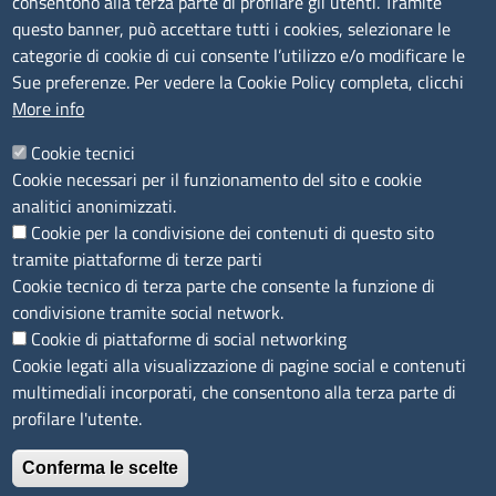
consentono alla terza parte di profilare gli utenti. Tramite
Bandi e concorsi
questo banner, può accettare tutti i cookies, selezionare le
Segnalazioni Whistleblowing
categorie di cookie di cui consente l’utilizzo e/o modificare le
Accessibilità
Sue preferenze. Per vedere la Cookie Policy completa, clicchi
More info
IBAN e pagamenti informatici
Informative privacy e cookie
Cookie tecnici
Cookie necessari per il funzionamento del sito e cookie
Verifiche PA
analitici anonimizzati.
Attuazione misure PNRR
Cookie per la condivisione dei contenuti di questo sito
Modulistica
tramite piattaforme di terze parti
Cookie tecnico di terza parte che consente la funzione di
condivisione tramite social network.
SEGUICI SU
Cookie di piattaforme di social networking
Cookie legati alla visualizzazione di pagine social e contenuti
multimediali incorporati, che consentono alla terza parte di
profilare l'utente.
Conferma le scelte