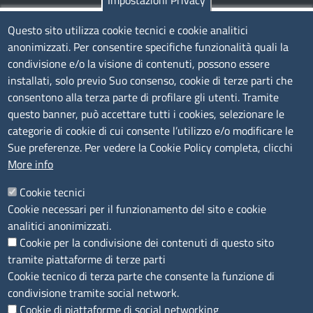
Impostazioni Privacy
TRASPARENZA
Questo sito utilizza cookie tecnici e cookie analitici
anonimizzati. Per consentire specifiche funzionalità quali la
Albo Online
condivisione e/o la visione di contenuti, possono essere
Amministrazione trasparente
installati, solo previo Suo consenso, cookie di terze parti che
consentono alla terza parte di profilare gli utenti. Tramite
Bandi e concorsi
questo banner, può accettare tutti i cookies, selezionare le
Segnalazioni Whistleblowing
categorie di cookie di cui consente l’utilizzo e/o modificare le
Accessibilità
Sue preferenze. Per vedere la Cookie Policy completa, clicchi
More info
IBAN e pagamenti informatici
Informative privacy e cookie
Cookie tecnici
Cookie necessari per il funzionamento del sito e cookie
Verifiche PA
analitici anonimizzati.
Attuazione misure PNRR
Cookie per la condivisione dei contenuti di questo sito
Modulistica
tramite piattaforme di terze parti
Cookie tecnico di terza parte che consente la funzione di
condivisione tramite social network.
SEGUICI SU
Cookie di piattaforme di social networking