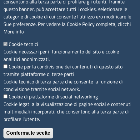
consentono alla terza parte di profilare gli utenti. Tramite
Amministrazione trasparente
questo banner, può accettare tutti i cookies, selezionare le
Bandi e concorsi
categorie di cookie di cui consente l’utilizzo e/o modificare le
Sue preferenze. Per vedere la Cookie Policy completa, clicchi
Segnalazioni Whistleblowing
More info
Accessibilità
IBAN e pagamenti informatici
Cookie tecnici
Informative privacy e cookie
Cookie necessari per il funzionamento del sito e cookie
Verifiche PA
analitici anonimizzati.
Attuazione misure PNRR
Cookie per la condivisione dei contenuti di questo sito
Modulistica
tramite piattaforme di terze parti
Cookie tecnico di terza parte che consente la funzione di
SEGUICI SU
condivisione tramite social network.
Cookie di piattaforme di social networking
Cookie legati alla visualizzazione di pagine social e contenuti
multimediali incorporati, che consentono alla terza parte di
profilare l'utente.
Conferma le scelte