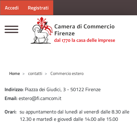
Menu profilo utente
Salta al contenuto principale
Accedi
Registrati
CAMERE DI COMMERCIO D'ITALIA
Home
contatti
Commercio estero
Indirizzo
Piazza dei Giudici, 3 - 50122 Firenze
Email
estero@fi.camcom.it
Orari
su appuntamento dal lunedì al venerdì dalle 8.30 alle
12.30 e martedì e giovedì dalle 14.00 alle 15.00