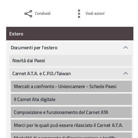
Condividi
Vedi azioni
Estero
Estero
Documenti per l'estero
Novità dai Paesi
Carnet A.T.A. e C.P.D./Taiwan
Mercati a confronto - Unioncamere - Schede Paesi
Il Carnet Ata digitale
Composizione e funzionamento del Carnet ATA
Merci per le quali può essere rilasciato il Carnet A.T.A.
Modalità di pagamento dell'assicurazione e tariffe