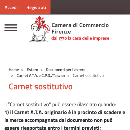
Menu profilo utente
Salta al contenuto principale
Accedi
Registrati
CAMERE DI COMMERCIO D'ITALIA
Home
Estero
Documenti per l'estero
Carnet A.T.A. e C.P.D./Taiwan
Carnet sostitutivo
Carnet sostitutivo
Il “Carnet sostitutivo” può essere rilasciato quando:
1) il Carnet A.T.A. originario è in procinto di scadere e
la merce accompagnata dal documento non può
essere riesportata entro i termini previsti;