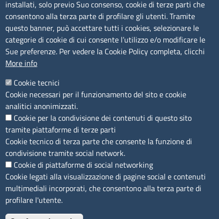
Amministrazione trasparente
installati, solo previo Suo consenso, cookie di terze parti che
consentono alla terza parte di profilare gli utenti. Tramite
Bandi e concorsi
questo banner, può accettare tutti i cookies, selezionare le
Segnalazioni Whistleblowing
categorie di cookie di cui consente l’utilizzo e/o modificare le
Accessibilità
Sue preferenze. Per vedere la Cookie Policy completa, clicchi
More info
IBAN e pagamenti informatici
Informative privacy e cookie
Cookie tecnici
Cookie necessari per il funzionamento del sito e cookie
Verifiche PA
analitici anonimizzati.
Attuazione misure PNRR
Cookie per la condivisione dei contenuti di questo sito
Modulistica
tramite piattaforme di terze parti
Cookie tecnico di terza parte che consente la funzione di
condivisione tramite social network.
SEGUICI SU
Cookie di piattaforme di social networking
Cookie legati alla visualizzazione di pagine social e contenuti
multimediali incorporati, che consentono alla terza parte di
profilare l'utente.