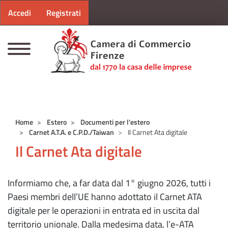
Menu profilo utente
Salta al contenuto principale
Accedi
Registrati
CAMERE DI COMMERCIO D'ITALIA
Home
Estero
Documenti per l'estero
Carnet A.T.A. e C.P.D./Taiwan
Il Carnet Ata digitale
Il Carnet Ata digitale
Informiamo che, a far data dal 1° giugno 2026, tutti i
Paesi membri dell’UE hanno adottato il Carnet ATA
digitale per le operazioni in entrata ed in uscita dal
territorio unionale. Dalla medesima data, l’e-ATA