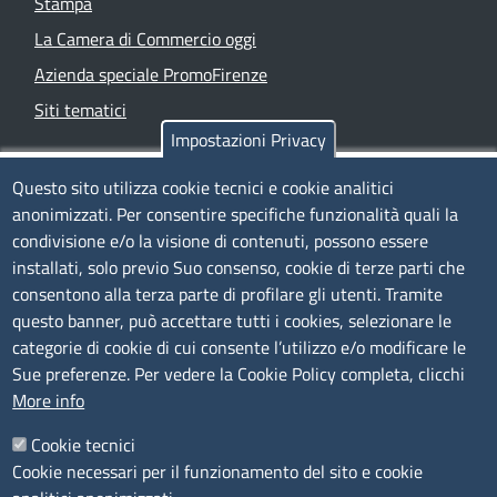
Stampa
La Camera di Commercio oggi
Azienda speciale PromoFirenze
Siti tematici
Impostazioni Privacy
TRASPARENZA
Questo sito utilizza cookie tecnici e cookie analitici
anonimizzati. Per consentire specifiche funzionalità quali la
Albo Online
condivisione e/o la visione di contenuti, possono essere
Amministrazione trasparente
installati, solo previo Suo consenso, cookie di terze parti che
consentono alla terza parte di profilare gli utenti. Tramite
Bandi e concorsi
questo banner, può accettare tutti i cookies, selezionare le
Segnalazioni Whistleblowing
categorie di cookie di cui consente l’utilizzo e/o modificare le
Accessibilità
Sue preferenze. Per vedere la Cookie Policy completa, clicchi
More info
IBAN e pagamenti informatici
Informative privacy e cookie
Cookie tecnici
Cookie necessari per il funzionamento del sito e cookie
Verifiche PA