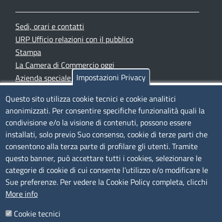
Sedi, orari e contatti
URP Ufficio relazioni con il pubblico
Stampa
La Camera di Commercio oggi
Impostazioni Privacy
Azienda speciale PromoFirenze
Siti tematici
Questo sito utilizza cookie tecnici e cookie analitici
anonimizzati. Per consentire specifiche funzionalità quali la
TRASPARENZA
condivisione e/o la visione di contenuti, possono essere
installati, solo previo Suo consenso, cookie di terze parti che
Albo Online
consentono alla terza parte di profilare gli utenti. Tramite
Amministrazione trasparente
questo banner, può accettare tutti i cookies, selezionare le
Bandi e concorsi
categorie di cookie di cui consente l’utilizzo e/o modificare le
Sue preferenze. Per vedere la Cookie Policy completa, clicchi
Segnalazioni Whistleblowing
More info
Accessibilità
IBAN e pagamenti informatici
Cookie tecnici
Informative privacy e cookie