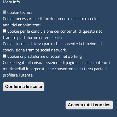
More info
Accessibilità
IBAN e pagamenti informatici
Cookie tecnici
Informative privacy e cookie
Cookie necessari per il funzionamento del sito e cookie
Verifiche PA
analitici anonimizzati.
Attuazione misure PNRR
Cookie per la condivisione dei contenuti di questo sito
Modulistica
tramite piattaforme di terze parti
Cookie tecnico di terza parte che consente la funzione di
SEGUICI SU
condivisione tramite social network.
Cookie di piattaforme di social networking
Cookie legati alla visualizzazione di pagine social e contenuti
multimediali incorporati, che consentono alla terza parte di
profilare l'utente.
Conferma le scelte
Accetta tutti i cookies