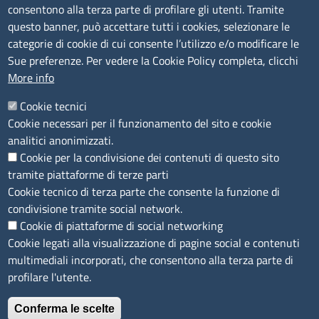
consentono alla terza parte di profilare gli utenti. Tramite
Bandi e concorsi
questo banner, può accettare tutti i cookies, selezionare le
Segnalazioni Whistleblowing
categorie di cookie di cui consente l’utilizzo e/o modificare le
Accessibilità
Sue preferenze. Per vedere la Cookie Policy completa, clicchi
More info
IBAN e pagamenti informatici
Informative privacy e cookie
Cookie tecnici
Cookie necessari per il funzionamento del sito e cookie
Verifiche PA
analitici anonimizzati.
Attuazione misure PNRR
Cookie per la condivisione dei contenuti di questo sito
Modulistica
tramite piattaforme di terze parti
Cookie tecnico di terza parte che consente la funzione di
condivisione tramite social network.
SEGUICI SU
Cookie di piattaforme di social networking
Cookie legati alla visualizzazione di pagine social e contenuti
multimediali incorporati, che consentono alla terza parte di
profilare l'utente.
Conferma le scelte