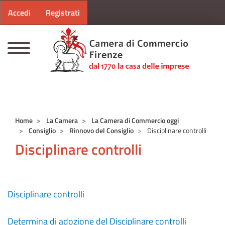
Menu profilo utente
Salta al contenuto principale
Accedi
Registrati
CAMERE DI COMMERCIO D'ITALIA
Home
La Camera
La Camera di Commercio oggi
Consiglio
Rinnovo del Consiglio
Disciplinare controlli
Disciplinare controlli
Disciplinare controlli
Determina di adozione del Disciplinare controlli