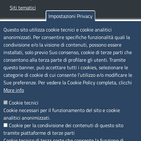
Siti tematici
Impostazioni Privacy
TRASPARENZA
Questo sito utilizza cookie tecnici e cookie analitici
anonimizzati. Per consentire specifiche funzionalità quali la
Albo Online
condivisione e/o la visione di contenuti, possono essere
Amministrazione trasparente
installati, solo previo Suo consenso, cookie di terze parti che
consentono alla terza parte di profilare gli utenti. Tramite
Bandi e concorsi
questo banner, può accettare tutti i cookies, selezionare le
Segnalazioni Whistleblowing
categorie di cookie di cui consente l’utilizzo e/o modificare le
Accessibilità
Sue preferenze. Per vedere la Cookie Policy completa, clicchi
More info
IBAN e pagamenti informatici
Informative privacy e cookie
Cookie tecnici
Cookie necessari per il funzionamento del sito e cookie
Verifiche PA
analitici anonimizzati.
Attuazione misure PNRR
Cookie per la condivisione dei contenuti di questo sito
Modulistica
tramite piattaforme di terze parti
Cookie tecnico di terza parte che consente la funzione di