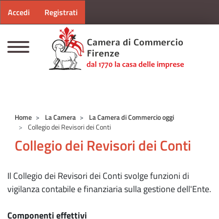
Menu profilo utente
Salta al contenuto principale
Accedi
Registrati
CAMERE DI COMMERCIO D'ITALIA
Home
La Camera
La Camera di Commercio oggi
Collegio dei Revisori dei Conti
Collegio dei Revisori dei Conti
Il Collegio dei Revisori dei Conti svolge funzioni di
vigilanza contabile e finanziaria sulla gestione dell'Ente.
Componenti effettivi