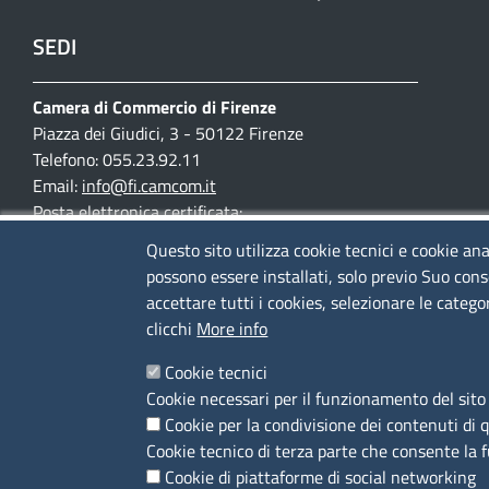
SEDI
Camera di Commercio di Firenze
Piazza dei Giudici, 3 - 50122 Firenze
Telefono: 055.23.92.11
Email:
info@fi.camcom.it
Posta elettronica certificata:
cciaa.firenze@fi.legalmail.camcom.it
Questo sito utilizza cookie tecnici e cookie ana
possono essere installati, solo previo Suo cons
Partita IVA 03097420487
accettare tutti i cookies, selezionare le catego
Codice fiscale 80002690487
clicchi
More info
Mappa del sito
Cookie tecnici
Accesso riservato
Cookie necessari per il funzionamento del sito 
Cookie per la condivisione dei contenuti di 
Cookie tecnico di terza parte che consente la 
Cookie di piattaforme di social networking
SEGUICI SU