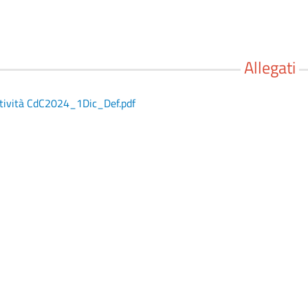
Allegati
ttività CdC2024_1Dic_Def.pdf