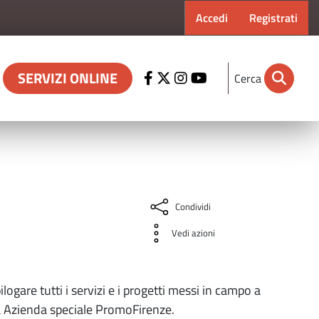
Menu profilo ut
Accedi
Registrati
SERVIZI ONLINE
Cerca
Condividi
Vedi azioni
ilogare tutti i servizi e i progetti messi in campo a
a Azienda speciale PromoFirenze.