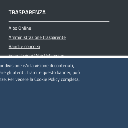
TRASPARENZA
Albo Online
Amministrazione trasparente
Bandi e concorsi
Segnalazioni Whistleblowing
Accessibilità
condivisione e/o la visione di contenuti,
lare gli utenti. Tramite questo banner, può
IBAN e pagamenti informatici
enze. Per vedere la Cookie Policy completa,
Informative privacy e cookie
Verifiche PA
Attuazione misure PNRR
Modulistica