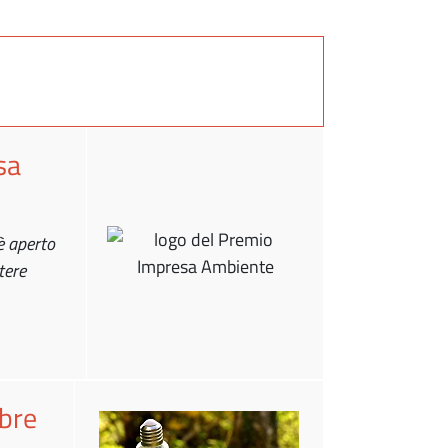
sa
è aperto
tere
mbre