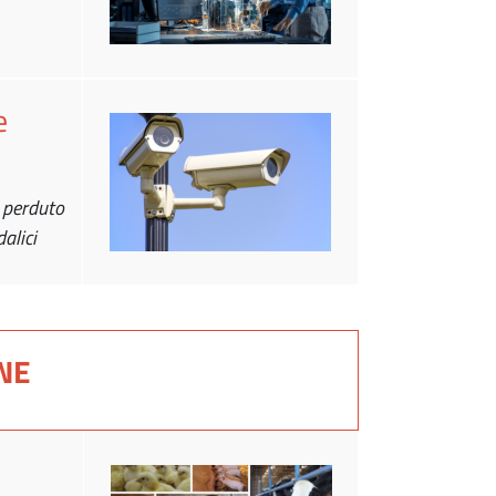
e
o perduto
alici
NE