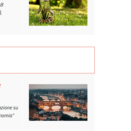
18
,
e
azione su
onomia”