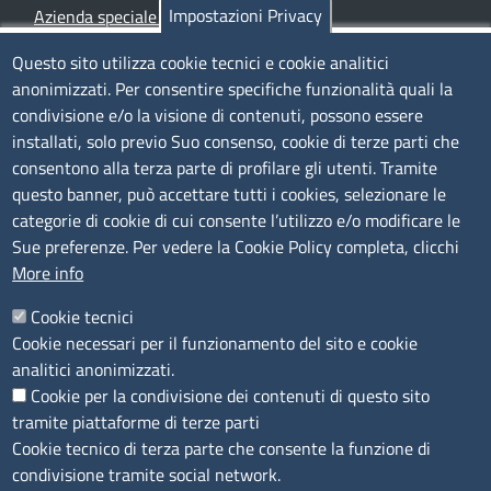
Impostazioni Privacy
Azienda speciale PromoFirenze
Siti tematici
Questo sito utilizza cookie tecnici e cookie analitici
anonimizzati. Per consentire specifiche funzionalità quali la
TRASPARENZA
condivisione e/o la visione di contenuti, possono essere
installati, solo previo Suo consenso, cookie di terze parti che
Albo Online
consentono alla terza parte di profilare gli utenti. Tramite
Amministrazione trasparente
questo banner, può accettare tutti i cookies, selezionare le
Bandi e concorsi
categorie di cookie di cui consente l’utilizzo e/o modificare le
Sue preferenze. Per vedere la Cookie Policy completa, clicchi
Segnalazioni Whistleblowing
More info
Accessibilità
IBAN e pagamenti informatici
Cookie tecnici
Informative privacy e cookie
Cookie necessari per il funzionamento del sito e cookie
Verifiche PA
analitici anonimizzati.
Attuazione misure PNRR
Cookie per la condivisione dei contenuti di questo sito
Modulistica
tramite piattaforme di terze parti
Cookie tecnico di terza parte che consente la funzione di
SEGUICI SU
condivisione tramite social network.