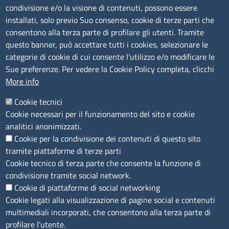
condivisione e/o la visione di contenuti, possono essere
installati, solo previo Suo consenso, cookie di terze parti che
Albo Online
consentono alla terza parte di profilare gli utenti. Tramite
Amministrazione trasparente
questo banner, può accettare tutti i cookies, selezionare le
Bandi e concorsi
categorie di cookie di cui consente l’utilizzo e/o modificare le
Sue preferenze. Per vedere la Cookie Policy completa, clicchi
Segnalazioni Whistleblowing
More info
Accessibilità
IBAN e pagamenti informatici
Cookie tecnici
Informative privacy e cookie
Cookie necessari per il funzionamento del sito e cookie
Verifiche PA
analitici anonimizzati.
Attuazione misure PNRR
Cookie per la condivisione dei contenuti di questo sito
Modulistica
tramite piattaforme di terze parti
Cookie tecnico di terza parte che consente la funzione di
SEGUICI SU
condivisione tramite social network.
Cookie di piattaforme di social networking
Cookie legati alla visualizzazione di pagine social e contenuti
multimediali incorporati, che consentono alla terza parte di
profilare l'utente.