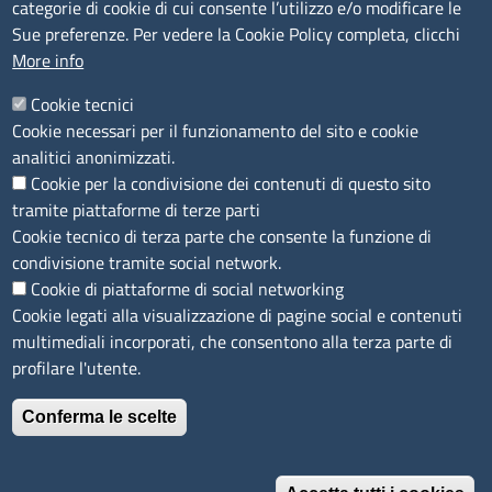
categorie di cookie di cui consente l’utilizzo e/o modificare le
Accessibilità
Sue preferenze. Per vedere la Cookie Policy completa, clicchi
More info
IBAN e pagamenti informatici
Informative privacy e cookie
Cookie tecnici
Cookie necessari per il funzionamento del sito e cookie
Verifiche PA
analitici anonimizzati.
Attuazione misure PNRR
Cookie per la condivisione dei contenuti di questo sito
Modulistica
tramite piattaforme di terze parti
Cookie tecnico di terza parte che consente la funzione di
condivisione tramite social network.
SEGUICI SU
Cookie di piattaforme di social networking
Cookie legati alla visualizzazione di pagine social e contenuti
multimediali incorporati, che consentono alla terza parte di
profilare l'utente.
Conferma le scelte