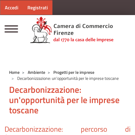
Menu profilo utente
Salta al contenuto principale
Accedi
Registrati
CAMERE DI COMMERCIO D'ITALIA
Home
Ambiente
Progetti per le imprese
Decarbonizzazione: un'opportunità per le imprese toscane
Decarbonizzazione:
un'opportunità per le imprese
toscane
Decarbonizzazione: percorso di