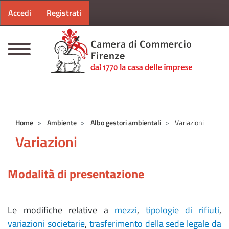
Menu profilo utente
Salta al contenuto principale
Accedi
Registrati
CAMERE DI COMMERCIO D'ITALIA
Home
Ambiente
Albo gestori ambientali
Variazioni
Variazioni
Modalità di presentazione
Le modifiche relative a
mezzi
,
tipologie di rifiuti
,
variazioni societarie
,
trasferimento della sede legale da