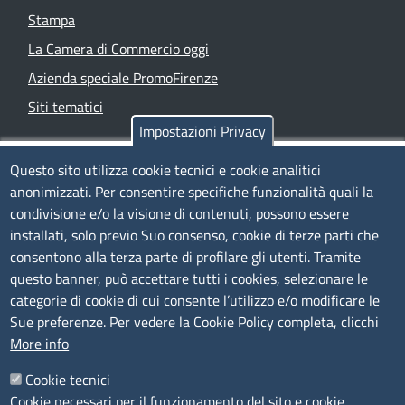
Stampa
La Camera di Commercio oggi
Azienda speciale PromoFirenze
Siti tematici
Impostazioni Privacy
TRASPARENZA
Questo sito utilizza cookie tecnici e cookie analitici
anonimizzati. Per consentire specifiche funzionalità quali la
Albo Online
condivisione e/o la visione di contenuti, possono essere
Amministrazione trasparente
installati, solo previo Suo consenso, cookie di terze parti che
consentono alla terza parte di profilare gli utenti. Tramite
Bandi e concorsi
questo banner, può accettare tutti i cookies, selezionare le
Segnalazioni Whistleblowing
categorie di cookie di cui consente l’utilizzo e/o modificare le
Accessibilità
Sue preferenze. Per vedere la Cookie Policy completa, clicchi
More info
IBAN e pagamenti informatici
Informative privacy e cookie
Cookie tecnici
Cookie necessari per il funzionamento del sito e cookie