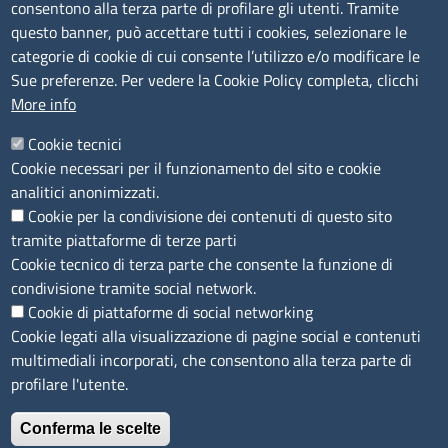
Albo Online
consentono alla terza parte di profilare gli utenti. Tramite
Amministrazione trasparente
questo banner, può accettare tutti i cookies, selezionare le
Bandi e concorsi
categorie di cookie di cui consente l’utilizzo e/o modificare le
Sue preferenze. Per vedere la Cookie Policy completa, clicchi
Segnalazioni Whistleblowing
More info
Accessibilità
IBAN e pagamenti informatici
Cookie tecnici
Informative privacy e cookie
Cookie necessari per il funzionamento del sito e cookie
Verifiche PA
analitici anonimizzati.
Attuazione misure PNRR
Cookie per la condivisione dei contenuti di questo sito
Modulistica
tramite piattaforme di terze parti
Cookie tecnico di terza parte che consente la funzione di
SEGUICI SU
condivisione tramite social network.
Cookie di piattaforme di social networking
Cookie legati alla visualizzazione di pagine social e contenuti
multimediali incorporati, che consentono alla terza parte di
profilare l'utente.
Conferma le scelte