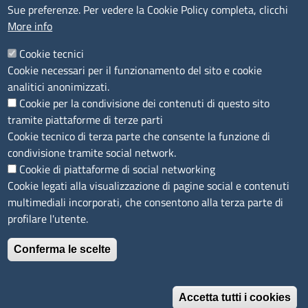
Accessibilità
Sue preferenze. Per vedere la Cookie Policy completa, clicchi
More info
IBAN e pagamenti informatici
Informative privacy e cookie
Cookie tecnici
Cookie necessari per il funzionamento del sito e cookie
Verifiche PA
analitici anonimizzati.
Attuazione misure PNRR
Cookie per la condivisione dei contenuti di questo sito
Modulistica
tramite piattaforme di terze parti
Cookie tecnico di terza parte che consente la funzione di
condivisione tramite social network.
SEGUICI SU
Cookie di piattaforme di social networking
Cookie legati alla visualizzazione di pagine social e contenuti
multimediali incorporati, che consentono alla terza parte di
profilare l'utente.
Conferma le scelte
Accetta tutti i cookies