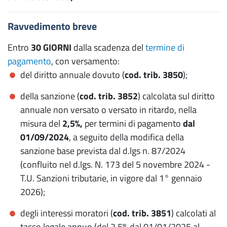
Ravvedimento breve
Entro
30 GIORNI
dalla scadenza del
termine di
pagamento
, con versamento:
del diritto annuale dovuto (
cod. trib. 3850
);
della sanzione (
cod. trib. 3852
) calcolata sul diritto
annuale non versato o versato in ritardo, nella
misura del
2,5%,
per termini di pagamento
dal
01/09/2024
, a seguito della modifica della
sanzione base prevista dal d.lgs n. 87/2024
(confluito nel d.lgs. N. 173 del 5 novembre 2024 -
T.U. Sanzioni tributarie, in vigore dal 1° gennaio
2026);
degli interessi moratori (
cod. trib. 3851
) calcolati al
tasso legale annuo (del 2,5% dal 01/01/2025 al