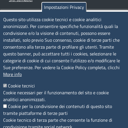
Impostazioni Privacy
TRASPARENZA
Questo sito utilizza cookie tecnici e cookie analitici
anonimizzati. Per consentire specifiche funzionalità quali la
Albo Online
condivisione e/o la visione di contenuti, possono essere
Amministrazione trasparente
installati, solo previo Suo consenso, cookie di terze parti che
consentono alla terza parte di profilare gli utenti. Tramite
Bandi e concorsi
questo banner, può accettare tutti i cookies, selezionare le
Segnalazioni Whistleblowing
categorie di cookie di cui consente l’utilizzo e/o modificare le
Accessibilità
Sue preferenze. Per vedere la Cookie Policy completa, clicchi
More info
IBAN e pagamenti informatici
Informative privacy e cookie
Cookie tecnici
Cookie necessari per il funzionamento del sito e cookie
Verifiche PA
analitici anonimizzati.
Attuazione misure PNRR
Cookie per la condivisione dei contenuti di questo sito
Modulistica
tramite piattaforme di terze parti
Cookie tecnico di terza parte che consente la funzione di
condivisione tramite social network.