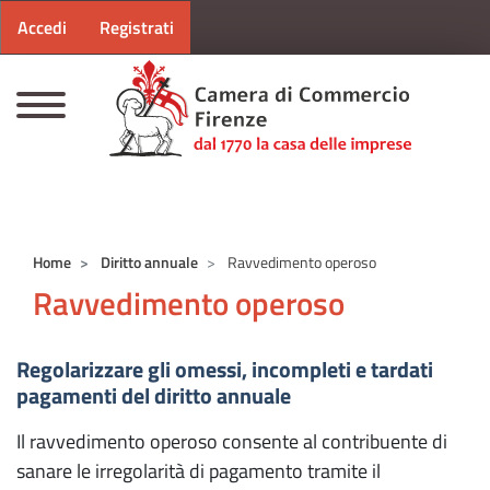
Menu profilo utente
Salta al contenuto principale
Accedi
Registrati
CAMERE DI COMMERCIO D'ITALIA
Home
Diritto annuale
Ravvedimento operoso
Ravvedimento operoso
Regolarizzare gli omessi, incompleti e tardati
pagamenti del diritto annuale
Il ravvedimento operoso consente al contribuente di
sanare le irregolarità di pagamento tramite il