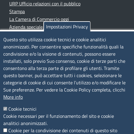
URP Ufficio relazioni con il pubblico
Stampa
La Camera di Commercio oggi
Impostazioni Privacy
Azienda speciale PromoFirenze
Siti tematici
Questo sito utilizza cookie tecnici e cookie analitici
anonimizzati. Per consentire specifiche funzionalità quali la
TRASPARENZA
condivisione e/o la visione di contenuti, possono essere
installati, solo previo Suo consenso, cookie di terze parti che
Albo Online
consentono alla terza parte di profilare gli utenti. Tramite
Amministrazione trasparente
questo banner, può accettare tutti i cookies, selezionare le
Bandi e concorsi
categorie di cookie di cui consente l’utilizzo e/o modificare le
Sue preferenze. Per vedere la Cookie Policy completa, clicchi
Segnalazioni Whistleblowing
More info
Accessibilità
IBAN e pagamenti informatici
Cookie tecnici
Informative privacy e cookie
Cookie necessari per il funzionamento del sito e cookie
Verifiche PA
analitici anonimizzati.
Attuazione misure PNRR
Cookie per la condivisione dei contenuti di questo sito