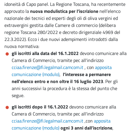
idoneità di Capo panel. La Regione Toscana, ha recentemente
approvato la
nuova modulistica per l’iscrizione
nell’elenco
nazionale dei tecnici ed esperti degli oli di oliva vergini ed
extravergini gestita dalle Camere di commercio
(delibera
regione Toscana 280/2022 e decreto dirigenziale 4969 del
22.3.2022). Ecco i due nuovi adempimenti introdotti dalla
nuova normativa:
gli iscritti alla data del 16.1.2022
devono comunicare alla
Camera di Commercio, tramite pec all'indirizzo
cciaa.firenze@fi.legalmail.camcom.it
, con
apposita
comunicazione (modulo
)
,
l’interesse a permanere
nell'elenco entro e non oltre il 16 luglio 2023
. Per gli
anni successivi la procedura è la stessa del punto che
segue.
gli iscritti dopo il 16.1.2022
devono comunicare alla
Camera di Commercio, tramite pec all'indirizzo
cciaa.firenze@fi.legalmail.camcom.it
,con
apposita
comunicazione (modulo)
ogni 3 anni dall’iscrizione
,