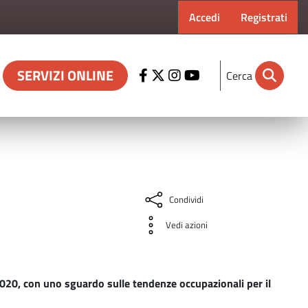
Menu profilo ut
Accedi
Registrati
SERVIZI ONLINE
Cerca
Condividi
Vedi azioni
o 2020, con uno sguardo sulle tendenze occupazionali per il