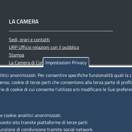
LA CAMERA
Sedi, orari e contatti
URP Ufficio relazioni con il pubblico
Stampa
La Camera di Commercio oggi
Impostazioni Privacy
Azienda speciale PromoFirenze
litici anonimizzati. Per consentire specifiche funzionalità quali la 
Siti tematici
enso, cookie di terze parti che consentono alla terza parte di profi
rie di cookie di cui consente l’utilizzo e/o modificare le Sue prefer
e cookie analitici anonimizzati.
questo sito tramite piattaforme di terze parti
funzione di condivisione tramite social network.