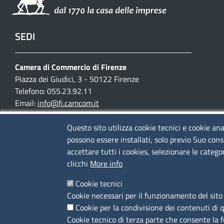
SEDI
Camera di Commercio di Firenze
Piazza dei Giudici, 3 - 50122 Firenze
Telefono: 055.23.92.11
Email:
info@fi.camcom.it
Posta elettronica certificata:
cciaa.firenze@fi.legalmail.camcom.it
Questo sito utilizza cookie tecnici e cookie ana
possono essere installati, solo previo Suo cons
Partita IVA 03097420487
accettare tutti i cookies, selezionare le catego
Codice fiscale 80002690487
clicchi
More info
Cookie tecnici
Mappa del sito
Cookie necessari per il funzionamento del sito 
Accesso riservato
Cookie per la condivisione dei contenuti di 
Cookie tecnico di terza parte che consente la 