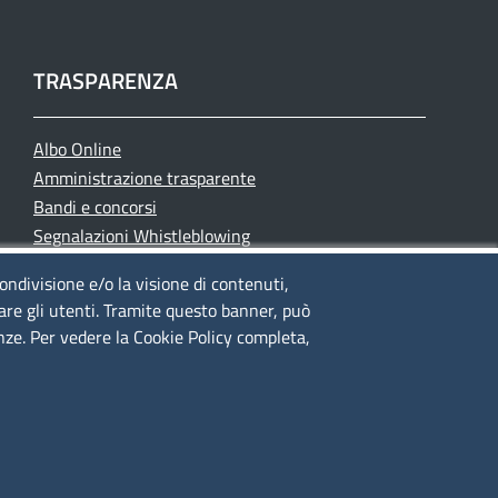
TRASPARENZA
Albo Online
Amministrazione trasparente
Bandi e concorsi
Segnalazioni Whistleblowing
Accessibilità
condivisione e/o la visione di contenuti,
IBAN e pagamenti informatici
lare gli utenti. Tramite questo banner, può
Informative privacy e cookie
enze. Per vedere la Cookie Policy completa,
Verifiche PA
Attuazione misure PNRR
Modulistica