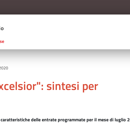
Salta al contenuto principale
ERCIO D'ITALIA
 2020
celsior": sintesi per
ali caratteristiche delle entrate programmate per il mese di lugli