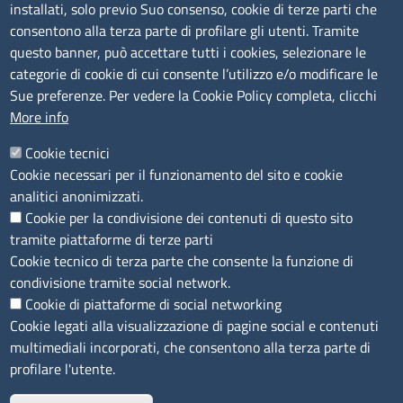
installati, solo previo Suo consenso, cookie di terze parti che
Albo Online
consentono alla terza parte di profilare gli utenti. Tramite
Amministrazione trasparente
questo banner, può accettare tutti i cookies, selezionare le
Bandi e concorsi
categorie di cookie di cui consente l’utilizzo e/o modificare le
Sue preferenze. Per vedere la Cookie Policy completa, clicchi
Segnalazioni Whistleblowing
More info
Accessibilità
IBAN e pagamenti informatici
Cookie tecnici
Informative privacy e cookie
Cookie necessari per il funzionamento del sito e cookie
Verifiche PA
analitici anonimizzati.
Attuazione misure PNRR
Cookie per la condivisione dei contenuti di questo sito
Modulistica
tramite piattaforme di terze parti
Cookie tecnico di terza parte che consente la funzione di
SEGUICI SU
condivisione tramite social network.
Cookie di piattaforme di social networking
Cookie legati alla visualizzazione di pagine social e contenuti
multimediali incorporati, che consentono alla terza parte di
profilare l'utente.