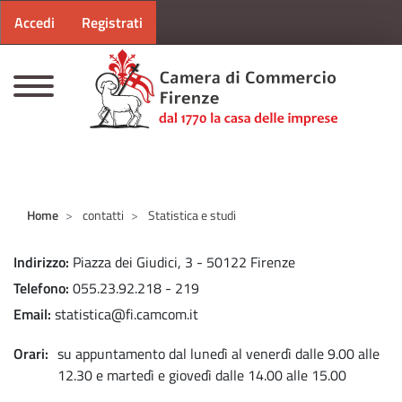
Menu profilo utente
Salta al contenuto principale
Accedi
Registrati
CAMERE DI COMMERCIO D'ITALIA
Home
contatti
Statistica e studi
Indirizzo
Piazza dei Giudici, 3 - 50122 Firenze
Telefono
055.23.92.218 - 219
Email
statistica@fi.camcom.it
Orari
su appuntamento dal lunedì al venerdì dalle 9.00 alle
12.30 e martedì e giovedì dalle 14.00 alle 15.00