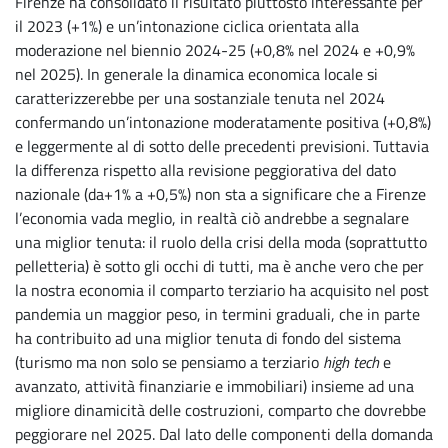
Firenze ha consolidato il risultato piuttosto interessante per
il 2023 (+1%) e un’intonazione ciclica orientata alla
moderazione nel biennio 2024-25 (+0,8% nel 2024 e +0,9%
nel 2025). In generale la dinamica economica locale si
caratterizzerebbe per una sostanziale tenuta nel 2024
confermando un’intonazione moderatamente positiva (+0,8%)
e leggermente al di sotto delle precedenti previsioni. Tuttavia
la differenza rispetto alla revisione peggiorativa del dato
nazionale (da+1% a +0,5%) non sta a significare che a Firenze
l’economia vada meglio, in realtà ciò andrebbe a segnalare
una miglior tenuta: il ruolo della crisi della moda (soprattutto
pelletteria) è sotto gli occhi di tutti, ma è anche vero che per
la nostra economia il comparto terziario ha acquisito nel post
pandemia un maggior peso, in termini graduali, che in parte
ha contribuito ad una miglior tenuta di fondo del sistema
(turismo ma non solo se pensiamo a terziario
high tech
e
avanzato, attività finanziarie e immobiliari) insieme ad una
migliore dinamicità delle costruzioni, comparto che dovrebbe
peggiorare nel 2025. Dal lato delle componenti della domanda