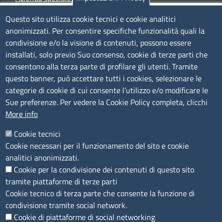
Siti tematici
Questo sito utilizza cookie tecnici e cookie analitici
anonimizzati. Per consentire specifiche funzionalità quali la
TRASPARENZA
condivisione e/o la visione di contenuti, possono essere
installati, solo previo Suo consenso, cookie di terze parti che
Albo Online
consentono alla terza parte di profilare gli utenti. Tramite
Amministrazione trasparente
questo banner, può accettare tutti i cookies, selezionare le
Bandi e concorsi
categorie di cookie di cui consente l’utilizzo e/o modificare le
Sue preferenze. Per vedere la Cookie Policy completa, clicchi
Segnalazioni Whistleblowing
More info
Accessibilità
IBAN e pagamenti informatici
Cookie tecnici
Informative privacy e cookie
Cookie necessari per il funzionamento del sito e cookie
Verifiche PA
analitici anonimizzati.
Attuazione misure PNRR
Cookie per la condivisione dei contenuti di questo sito
Modulistica
tramite piattaforme di terze parti
Cookie tecnico di terza parte che consente la funzione di
SEGUICI SU
condivisione tramite social network.
Cookie di piattaforme di social networking