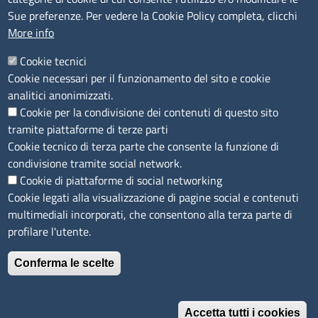
Sue preferenze. Per vedere la Cookie Policy completa, clicchi
Segnalazioni Whistleblowing
More info
Accessibilità
IBAN e pagamenti informatici
Cookie tecnici
Informative privacy e cookie
Cookie necessari per il funzionamento del sito e cookie
Verifiche PA
analitici anonimizzati.
Attuazione misure PNRR
Cookie per la condivisione dei contenuti di questo sito
Modulistica
tramite piattaforme di terze parti
Cookie tecnico di terza parte che consente la funzione di
SEGUICI SU
condivisione tramite social network.
Cookie di piattaforme di social networking
Cookie legati alla visualizzazione di pagine social e contenuti
multimediali incorporati, che consentono alla terza parte di
profilare l'utente.
Conferma le scelte
Accetta tutti i cookies