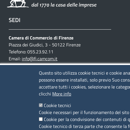
SEDI
Camera di Commercio di Firenze
Piazza dei Giudici, 3 - 50122 Firenze
Telefono: 055.23.92.11
Email:
info@fi.camcom.it
Posta elettronica certificata:
cciaa.firenze@fi.legalmail.camcom.it
Questo sito utilizza cookie tecnici e cookie ana
possono essere installati, solo previo Suo cons
Partita IVA 03097420487
accettare tutti i cookies, selezionare le catego
Codice fiscale 80002690487
clicchi
More info
Cookie tecnici
Mappa del sito
Cookie necessari per il funzionamento del sito 
Accesso riservato
Cookie per la condivisione dei contenuti di 
Cookie tecnico di terza parte che consente la 