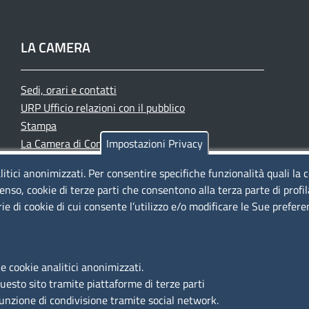
LA CAMERA
Sedi, orari e contatti
URP Ufficio relazioni con il pubblico
Stampa
La Camera di Commercio oggi
Impostazioni Privacy
Azienda speciale PromoFirenze
litici anonimizzati. Per consentire specifiche funzionalità quali la 
Siti tematici
enso, cookie di terze parti che consentono alla terza parte di profi
rie di cookie di cui consente l’utilizzo e/o modificare le Sue prefer
e cookie analitici anonimizzati.
questo sito tramite piattaforme di terze parti
funzione di condivisione tramite social network.