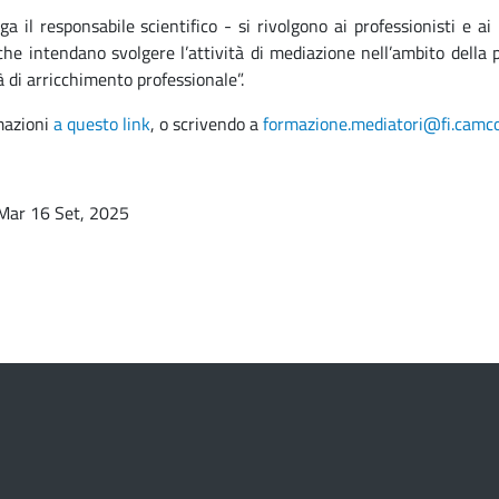
ega il responsabile scientifico - si rivolgono ai professionisti e 
che intendano svolgere l’attività di mediazione nell’ambito della
 di arricchimento professionale”.
mazioni
a questo link
, o scrivendo a
formazione.mediatori@fi.camco
Mar 16 Set, 2025