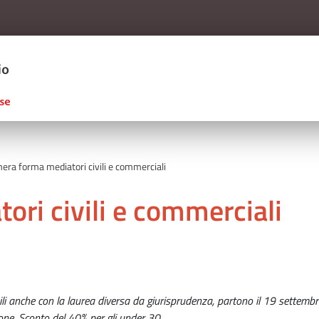
Salta al contenuto principale
ERCIO D'ITALIA
ra forma mediatori civili e commerciali
ri civili e commerciali
bili anche con la laurea diversa da giurisprudenza, partono il 19 settembre
ione. Sconto del 40% per gli under 30