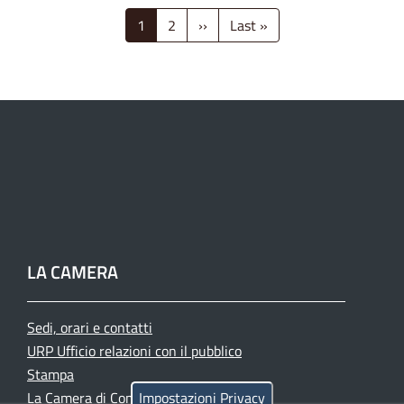
Paginazione
1
2
››
Pagina
Last »
Ultima
successiva
pagina
LA CAMERA
Sedi, orari e contatti
URP Ufficio relazioni con il pubblico
Stampa
La Camera di Commercio oggi
Impostazioni Privacy